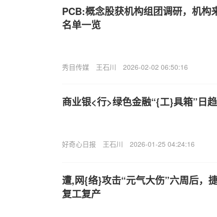
PCB:概念股获机构组团调研，机构
名单一览
秀目传媒
王石川
2026-02-02 06:50:16
商业银<行>绿色金融“{工}具箱”日
好奇心日报
王石川
2026-01-25 04:24:16
遭,网{络}攻击“元气大伤”六周后
复工复产