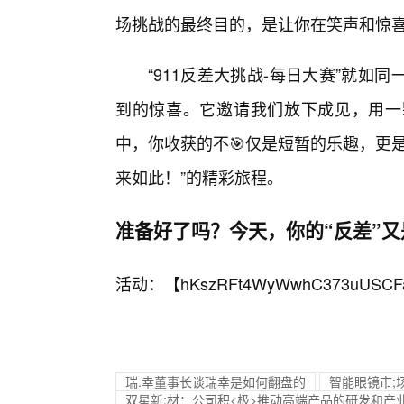
场挑战的最终目的，是让你在笑声和惊
“911反差大挑战-每日大赛”就
到的惊喜。它邀请我们放下成见，用一
中，你收获的不🎯仅是短暂的乐趣，更
来如此！”的精彩旅程。
准备好了吗？今天，你的“反差”又
活动：【
hKszRFt4WyWwhC373uUSCF
瑞.幸董事长谈瑞幸是如何翻盘的
智能眼镜市;
双星新:材：公司积<极>推动高端产品的研发和产