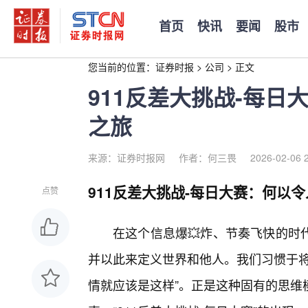
首页
快讯
要闻
股市
您当前的位置：
证券时报
>
公司
>
正文
911反差大挑战-每
之旅
来源：证券时报网
作者：何三畏
2026-02-06 
911反差大挑战-每日大赛：何以令
点赞
在这个信息爆💥炸、节奏飞快的时
并以此来定义世界和他人。我们习惯于将
情就应该是这样”。正是这种固有的思维