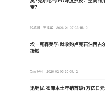
奥?克斯电气IPO深度扒皮：空调商
雷？
股城网
李建军
2026-01-27 02:45:12
埃—克森美孚:就收购卢克石油西古
接触
新闻报刊
2026-02-03 20:09:12
迅销优:衣库本土年销首破1万亿日元