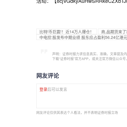
活动：【
8cjVGdkyAuHwSRRkeCZXbTJ
比特!币巨震!！近14万人爆仓！
商,品期货来
中电控:股发布中期业绩 股东应占盈利56.24亿港元
声明：证券时报力求信息真实、准确，文章提及内
下载“证券时报”官方APP，或关注官方微信公众
网友评论
登录
后可以发言
网友评论仅供其表达个人看法，并不表明证券时报立场