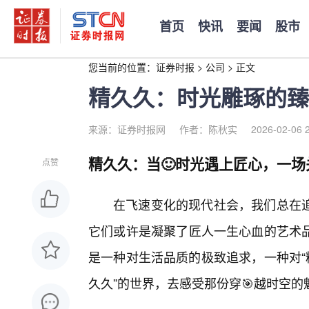
首页
快讯
要闻
股市
您当前的位置：
证券时报
>
公司
>
正文
精久久：时光雕琢的臻
来源：证券时报网
作者：陈秋实
2026-02-06 
精久久：当🙂时光遇上匠心，一
点赞
在飞速变化的现代社会，我们总在
它们或许是凝聚了匠人一生心血的艺术
是一种对生活品质的极致追求，一种对“
久久”的世界，去感受那份穿🎯越时空